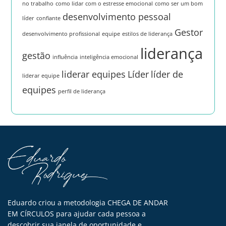
no trabalho
como lidar com o estresse emocional
como ser um bom
desenvolvimento pessoal
líder
confiante
Gestor
desenvolvimento profissional
equipe
estilos de liderança
liderança
gestão
influência
inteligência emocional
liderar equipes
Líder
líder de
liderar equipe
equipes
perfil de liderança
Eduardo criou a metodologia CHEGA DE ANDAR
EM CÍRCULOS para ajudar cada pessoa a
descobrir sua janela de oportunidade e